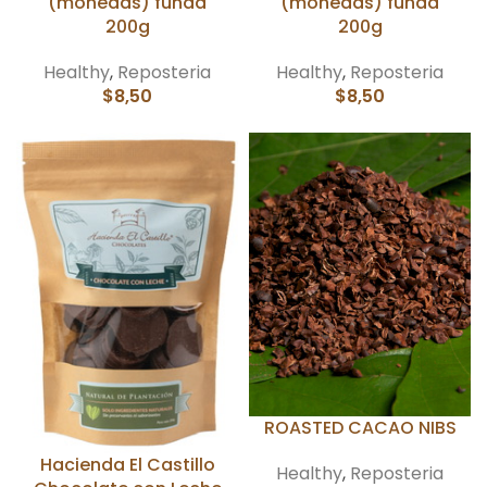
(monedas) funda
(monedas) funda
200g
200g
Healthy
,
Reposteria
Healthy
,
Reposteria
$
8,50
$
8,50
ROASTED CACAO NIBS
Hacienda El Castillo
Healthy
,
Reposteria