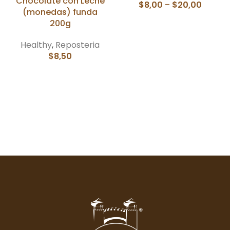
Chocolate con Leche
$
8,00
–
$
20,00
(monedas) funda
200g
Healthy
,
Reposteria
$
8,50