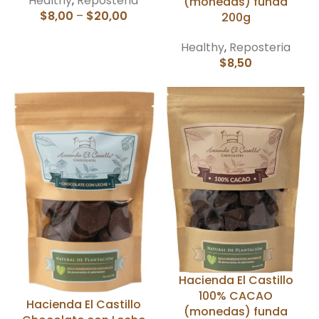
Healthy
,
Reposteria
(monedas) funda
$
8,00
–
$
20,00
200g
Healthy
,
Reposteria
$
8,50
Hacienda El Castillo
100% CACAO
Hacienda El Castillo
(monedas) funda